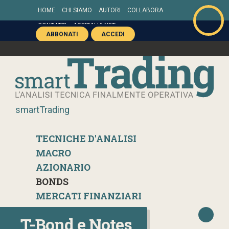
HOME
CHI SIAMO
AUTORI
COLLABORA
CONTATTI
AGEITALIA.NET
ABBONATI
ACCEDI
smartTrading
TECNICHE D'ANALISI
MACRO
AZIONARIO
BONDS
MERCATI FINANZIARI
T-Bond e Notes