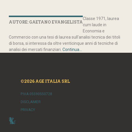
Classe 1971, laurea
AUTORE: GAETANO EVANGELISTA
cum laude in
Economia e
Commercio con una tesi di laurea sull'analisi tecnica dei titoli
di borsa, si interessa da oltre venticinque anni di tecniche di
analisi dei mercati finanziari.
Continua...
©2026 AGE ITALIA SRL
P.IVA 05590550728
DISCLAIMER
PRIVACY