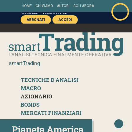
HOME
CHI SIAMO
AUTORI
COLLABORA
CONTATTI
AGEITALIA.NET
ABBONATI
ACCEDI
smartTrading
TECNICHE D'ANALISI
MACRO
AZIONARIO
BONDS
MERCATI FINANZIARI
Pianeta America