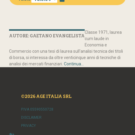
Classe 1971, laurea
AUTORE: GAETANO EVANGELISTA
cum laude in
Economia e
Commercio con una tesi di laurea sull'analisi tecnica dei titoli
di borsa, si interessa da oltre venticinque anni di tecniche di
analisi dei mercati finanziari.
Continua...
©2026 AGE ITALIA SRL
P.IVA 05590550728
DISCLAIMER
PRIVACY