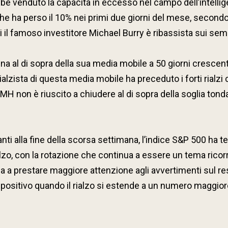
 venduto la capacità in eccesso nel campo dell’intellige
 che ha perso il 10% nei primi due giorni del mese, secon
 il famoso investitore Michael Burry è ribassista sui sem
a al di sopra della sua media mobile a 50 giorni crescente,
rialzista di questa media mobile ha preceduto i forti rial
MH non è riuscito a chiudere al di sopra della soglia tond
inanti alla fine della scorsa settimana, l’indice S&P 500 
alzo, con la rotazione che continua a essere un tema ricor
da a prestare maggiore attenzione agli avvertimenti sul re
sitivo quando il rialzo si estende a un numero maggiore d