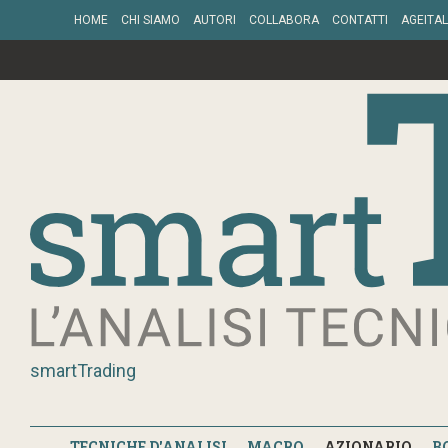
HOME
CHI SIAMO
AUTORI
COLLABORA
CONTATTI
AGEITAL
smartTrading
TECNICHE D'ANALISI
MACRO
AZIONARIO
B