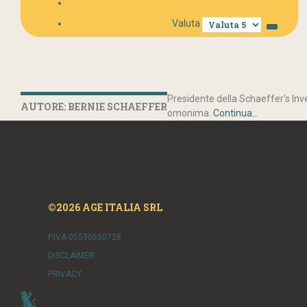
Valuta
Presidente della Schaeffer's Inve
AUTORE: BERNIE SCHAEFFER
omonima.
Continua...
©2026 AGE ITALIA SRL
P.IVA 05590550728
DISCLAIMER
PRIVACY