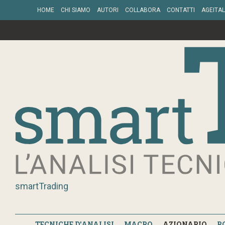
HOME
CHI SIAMO
AUTORI
COLLABORA
CONTATTI
AGEITAL
smartTrading
TECNICHE D'ANALISI
MACRO
AZIONARIO
B