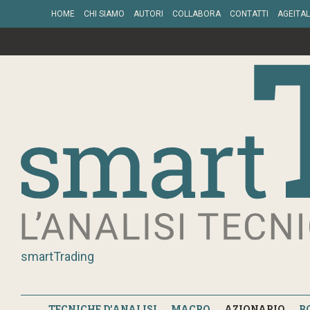
HOME
CHI SIAMO
AUTORI
COLLABORA
CONTATTI
AGEITAL
smartTrading
TECNICHE D'ANALISI
MACRO
AZIONARIO
B