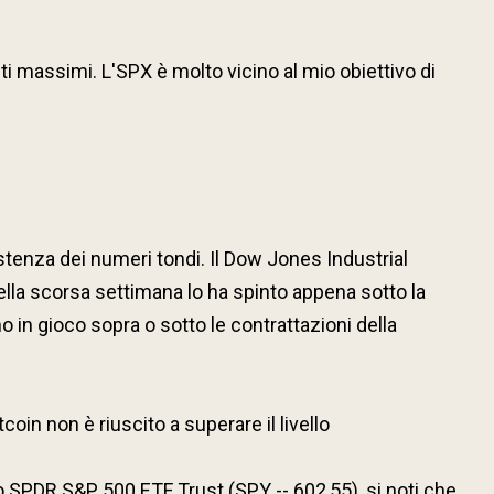
ti massimi. L'SPX è molto vicino al mio obiettivo di
sistenza dei numeri tondi. Il Dow Jones Industrial
della scorsa settimana lo ha spinto appena sotto la
 in gioco sopra o sotto le contrattazioni della
tcoin non è riuscito a superare il livello
lo SPDR S&P 500 ETF Trust (SPY -- 602,55), si noti che