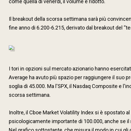
come quella di venerdì, il volume è ridotto.
Il breakout della scorsa settimana sarà più convincent
fine anno di 6.200-6.215, derivato dal breakout del “t
I tori in opzioni sul mercato azionario hanno esercitato
Average ha avuto più spazio per raggiungere il suo pro
soglia di 45.000. Ma l'SPX, il Nasdaq Composite e l'in
scorsa settimana.
Inoltre, il Cboe Market Volatility Index si è spostato al
psicologicamente importante di 100.000, anche se il m
Nel grafico sottostante, che misura il modo in cui gl