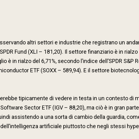
vando altri settori e industrie che registrano un andame
 SPDR Fund (XLI – 181,20). Il settore finanziario è in rial
lio è in rialzo del 6,71%, secondo l’indice dell’SPDR S&P R
emiconductor ETF (SOXX – 589,94). E il settore biotecnologi
erebbe tipicamente di vedere in testa in un contesto di me
oftware Sector ETF (IGV – 88,20), ma ciò è in gran parte d
 quindi assistendo a una sorta di cambio della guardia, co
ell’intelligenza artificiale piuttosto che negli stessi hype