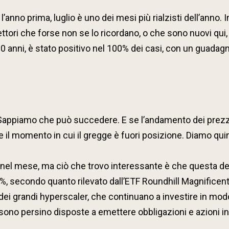
nno prima, luglio è uno dei mesi più rialzisti dell’anno. I
lettori che forse non se lo ricordano, o che sono nuovi qui, 
0 anni, è stato positivo nel 100% dei casi, con un guadag
ppiamo che può succedere. E se l’andamento dei prezzi va
e il momento in cui il gregge è fuori posizione. Diamo quind
 nel mese, ma ciò che trovo interessante è che questa debo
71%, secondo quanto rilevato dall’ETF Roundhill Magnifice
dei grandi hyperscaler, che continuano a investire in mod
età sono persino disposte a emettere obbligazioni e azioni 