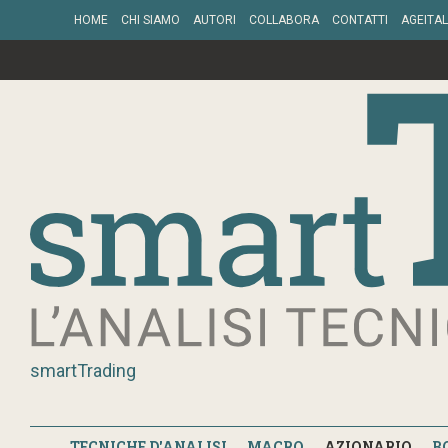
HOME
CHI SIAMO
AUTORI
COLLABORA
CONTATTI
AGEITAL
smartTrading
TECNICHE D'ANALISI
MACRO
AZIONARIO
B