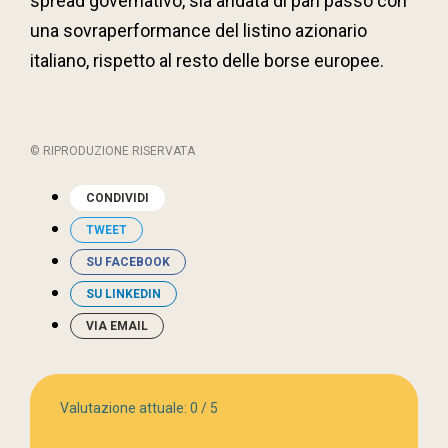
spread governativo, sia andata di pari passo con
una sovraperformance del listino azionario
italiano, rispetto al resto delle borse europee.
© RIPRODUZIONE RISERVATA
CONDIVIDI
TWEET
SU FACEBOOK
SU LINKEDIN
VIA EMAIL
Valutazione attuale:
0
/
5