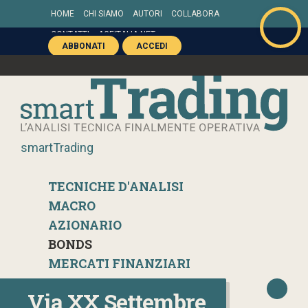
HOME
CHI SIAMO
AUTORI
COLLABORA
CONTATTI
AGEITALIA.NET
ABBONATI
ACCEDI
smartTrading
TECNICHE D'ANALISI
MACRO
AZIONARIO
BONDS
MERCATI FINANZIARI
Via XX Settembre