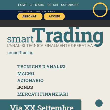
HOME
CHI SIAMO
AUTORI
COLLABORA
CONTATTI
AGEITALIA.NET
ABBONATI
ACCEDI
smartTrading
TECNICHE D'ANALISI
MACRO
AZIONARIO
BONDS
MERCATI FINANZIARI
Via XX Settembre