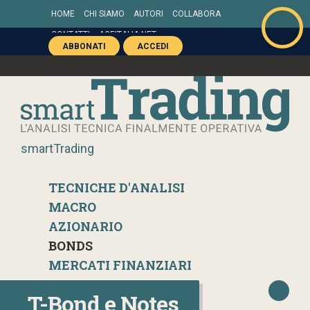
HOME
CHI SIAMO
AUTORI
COLLABORA
CONTATTI
AGEITALIA.NET
ABBONATI
ACCEDI
smartTrading
TECNICHE D'ANALISI
MACRO
AZIONARIO
BONDS
MERCATI FINANZIARI
T-Bond e Notes