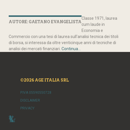
Classe 1971, laurea
AUTORE: GAETANO EVANGELISTA
cum laude in
Economia e
Commercio con una tesi di laurea sull'analisi tecnica dei titoli
di borsa, si interessa da oltre venticinque anni di tecniche di
analisi dei mercati finanziari.
Continua...
©2026 AGE ITALIA SRL
P.IVA 05590550728
DISCLAIMER
PRIVACY