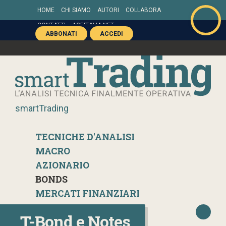
HOME
CHI SIAMO
AUTORI
COLLABORA
CONTATTI
AGEITALIA.NET
ABBONATI
ACCEDI
smartTrading
TECNICHE D'ANALISI
MACRO
AZIONARIO
BONDS
MERCATI FINANZIARI
T-Bond e Notes