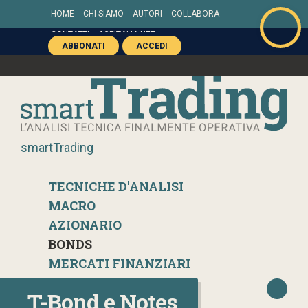
HOME
CHI SIAMO
AUTORI
COLLABORA
CONTATTI
AGEITALIA.NET
ABBONATI
ACCEDI
smartTrading
TECNICHE D'ANALISI
MACRO
AZIONARIO
BONDS
MERCATI FINANZIARI
T-Bond e Notes