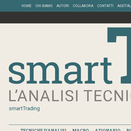
HOME
CHI SIAMO
AUTORI
COLLABORA
CONTATTI
AGEITAL
smartTrading
TECNICHE D'ANALISI
MACRO
AZIONARIO
B