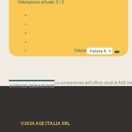
Valutazione attuale:
0
/
5
Valuta
La competenza dell'ufficio studi di AGE Ita
AUTORE: REDAZIONE
©2026 AGE ITALIA SRL