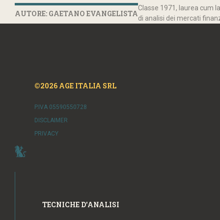
Classe 1971, laurea cum lau
AUTORE: GAETANO EVANGELISTA
di analisi dei mercati finan
©2026 AGE ITALIA SRL
P.IVA 05590550728
DISCLAIMER
PRIVACY
TECNICHE D'ANALISI