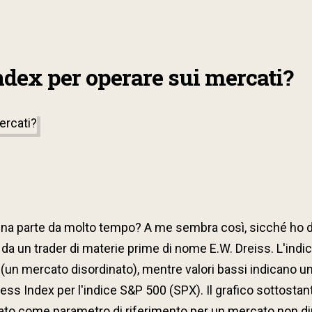
ndex per operare sui mercati?
na parte da molto tempo? A me sembra così, sicché ho da
 da un trader di materie prime di nome E.W. Dreiss. L'ind
a (un mercato disordinato), mentre valori bassi indicano u
ness Index per l'indice S&P 500 (SPX). Il grafico sottosta
zzato come parametro di riferimento per un mercato non di