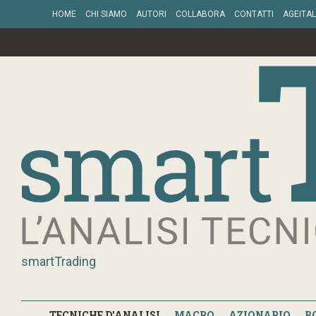
HOME
CHI SIAMO
AUTORI
COLLABORA
CONTATTI
AGEITAL
smartTrading
TECNICHE D'ANALISI
MACRO
AZIONARIO
B