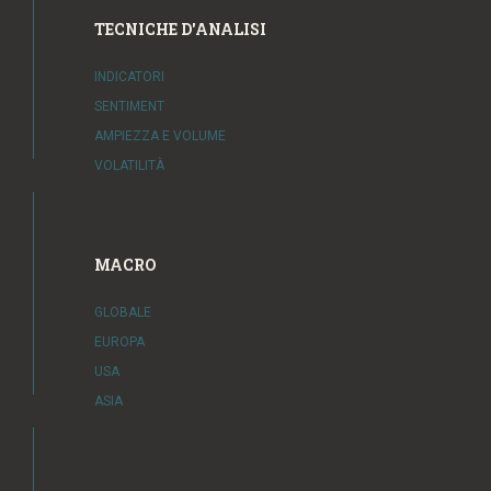
TECNICHE D'ANALISI
INDICATORI
SENTIMENT
AMPIEZZA E VOLUME
VOLATILITÀ
MACRO
GLOBALE
EUROPA
USA
ASIA