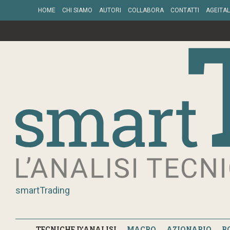
HOME
CHI SIAMO
AUTORI
COLLABORA
CONTATTI
AGEITAL
smartTrading
TECNICHE D'ANALISI
MACRO
AZIONARIO
B