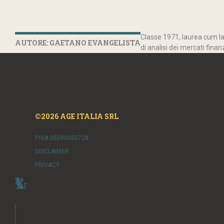
Classe 1971, laurea cum lau
AUTORE: GAETANO EVANGELISTA
di analisi dei mercati finan
©2026 AGE ITALIA SRL
P.IVA 05590550728
DISCLAIMER
PRIVACY