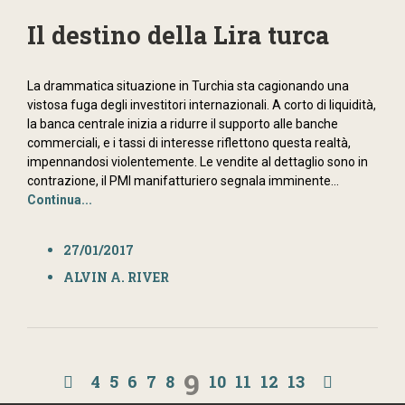
Il destino della Lira turca
La drammatica situazione in Turchia sta cagionando una
vistosa fuga degli investitori internazionali. A corto di liquidità,
la banca centrale inizia a ridurre il supporto alle banche
commerciali, e i tassi di interesse riflettono questa realtà,
impennandosi violentemente. Le vendite al dettaglio sono in
contrazione, il PMI manifatturiero segnala imminente...
Continua...
27/01/2017
ALVIN A. RIVER
9
4
5
6
7
8
10
11
12
13