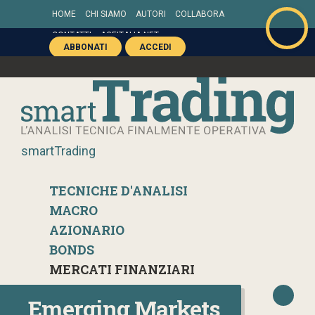
HOME
CHI SIAMO
AUTORI
COLLABORA
CONTATTI
AGEITALIA.NET
ABBONATI
ACCEDI
smartTrading
TECNICHE D'ANALISI
MACRO
AZIONARIO
BONDS
MERCATI FINANZIARI
Emerging Markets